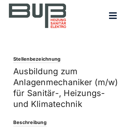
Zum
Inhalt
Toggl
springen
Navig
WER WIR SIND
WAS WIR KÖNNEN
Stellenbezeichnung
Ausbildung zum
AUSBILDUNG/JOBS
Anlagenmechaniker (m/w)
für Sanitär-, Heizungs-
und Klimatechnik
Beschreibung